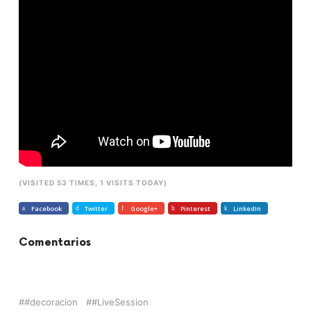
(VISITED 53 TIMES, 1 VISITS TODAY)
Facebook
Twitter
Google+
Pinterest
LinkedIn
Comentarios
#decoracion
#LiveSession