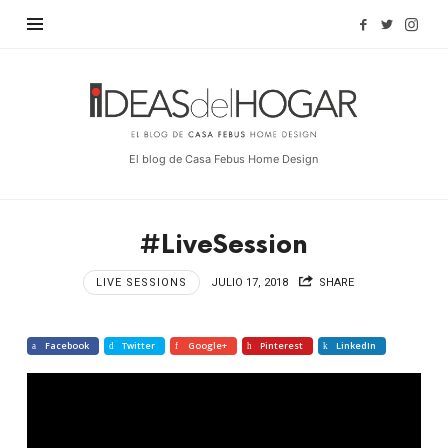
Find out more.
OKAY, THANKS
Ideas
del
Hogar
El blog de Casa Febus Home Design
#LiveSession
LIVE SESSIONS
JULIO 17, 2018
SHARE
Facebook
Twitter
Google+
Pinterest
LinkedIn