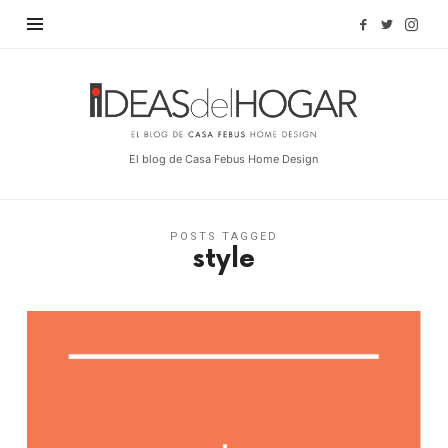
Find out more.
OKAY, THANKS
Ideas
del
Hogar
El blog de Casa Febus Home Design
POSTS TAGGED
style