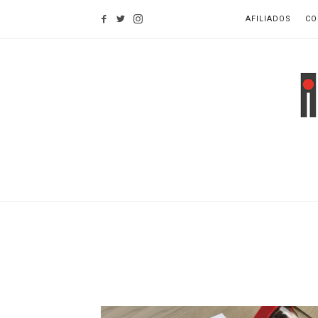
Find out more.
OKAY, THANKS
AFILIADOS
CO
I
d
H