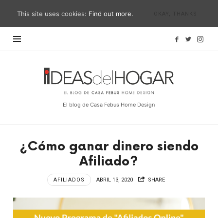
This site uses cookies:
Find out more.
OKAY, THANKS
Ideas
del
Hogar
El blog de Casa Febus Home Design
¿Cómo ganar dinero siendo
Afiliado?
AFILIADOS
ABRIL 13, 2020
SHARE