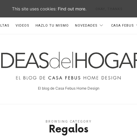
This site uses cookies:
Find out more.
OKAY, THANKS
LTAS
VIDEOS
HAZLO TU MISMO
NOVEDADES
CASA FEBUS
deas
el
ogar
El blog de Casa Febus Home Design
BROWSING CATEGORY
Regalos