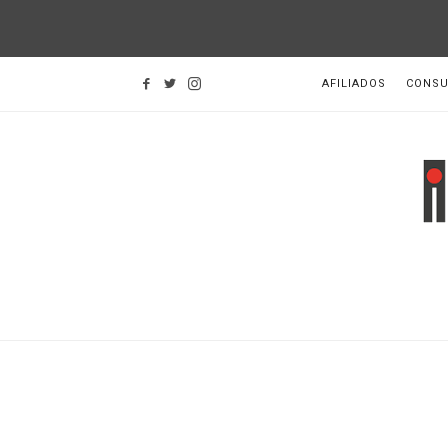
AFILIADOS
CONSU
I
d
H