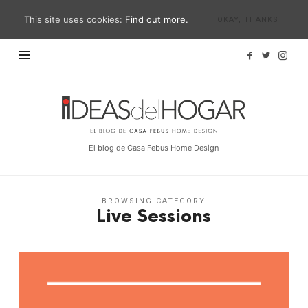
This site uses cookies:
Find out more.
OKAY, THANKS
Ideas
del
Hogar
El blog de Casa Febus Home Design
BROWSING CATEGORY
Live Sessions