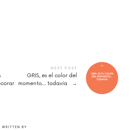
NEXT POST
s
GRIS, es el color del
ecorar
momento… todavía
→
WRITTEN BY