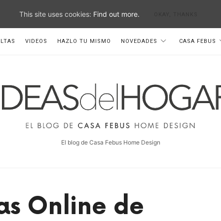
This site uses cookies:
Find out more.
OKAY, THANKS
LTAS
VIDEOS
HAZLO TU MISMO
NOVEDADES
CASA FEBUS
deas
el
ogar
El blog de Casa Febus Home Design
as Online de