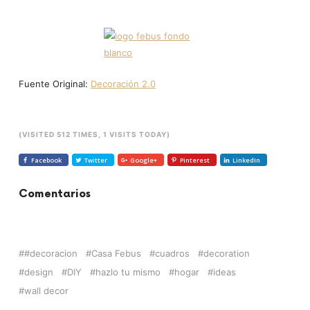
Fuente Original:
Decoración 2.0
(VISITED 512 TIMES, 1 VISITS TODAY)
Facebook
Twitter
Google+
Pinterest
LinkedIn
Comentarios
#decoracion
Casa Febus
cuadros
decoration
design
DIY
hazlo tu mismo
hogar
ideas
wall decor