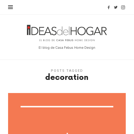
Find out more.
OKAY, THANKS
Ideas
del
Hogar
El blog de Casa Febus Home Design
POSTS TAGGED
decoration