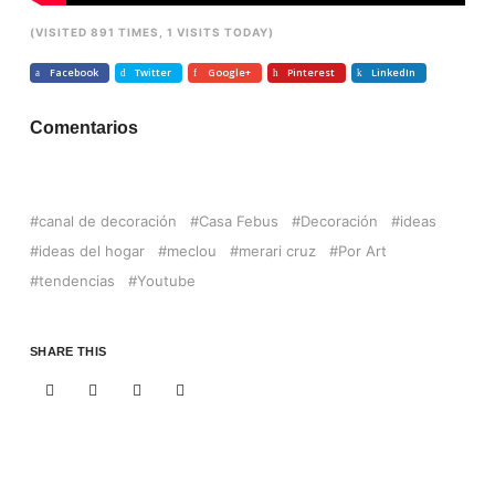
(VISITED 891 TIMES, 1 VISITS TODAY)
Facebook
Twitter
Google+
Pinterest
LinkedIn
Comentarios
canal de decoración
Casa Febus
Decoración
ideas
ideas del hogar
meclou
merari cruz
Por Art
tendencias
Youtube
SHARE THIS