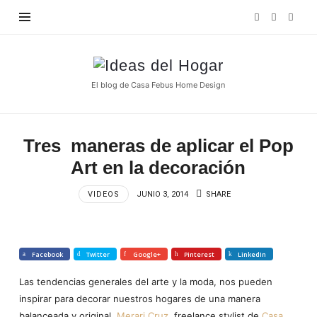
Find out more.
OKAY, THANKS
Ideas
del
El blog de Casa Febus Home Design
Hogar
Tres maneras de aplicar el Pop
Art en la decoración
VIDEOS
JUNIO 3, 2014
SHARE
Facebook
Twitter
Google+
Pinterest
LinkedIn
Las tendencias generales del arte y la moda, nos pueden
inspirar para decorar nuestros hogares de una manera
balanceada y original.
Merari Cruz
, freelance stylist de
Casa