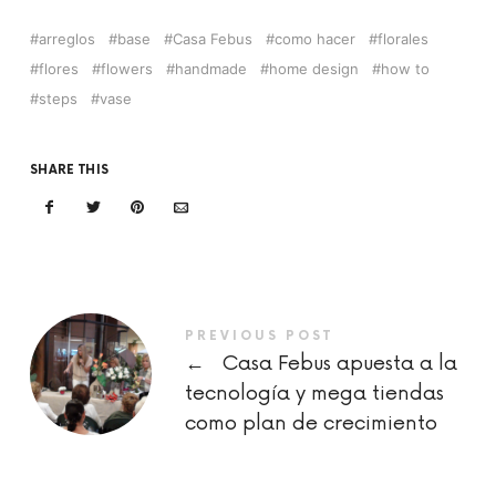
arreglos
base
Casa Febus
como hacer
florales
flores
flowers
handmade
home design
how to
steps
vase
SHARE THIS
PREVIOUS POST
←
Casa Febus apuesta a la
tecnología y mega tiendas
como plan de crecimiento