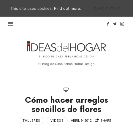
This site uses cookies:
Find out more.
OKAY, THANKS
Ideas
del
Hogar
El blog de Casa Febus Home Design
Cómo hacer arreglos
sencillos de flores
TALLERES
VIDEOS
ABRIL 9, 2012
SHARE