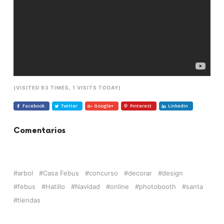
(VISITED 93 TIMES, 1 VISITS TODAY)
Facebook
Twitter
Google+
Pinterest
LinkedIn
Comentarios
arbol
Casa Febus
concurso
decorar
design
febus
Hatillo
Navidad
online
photobooth
santa
tiendas