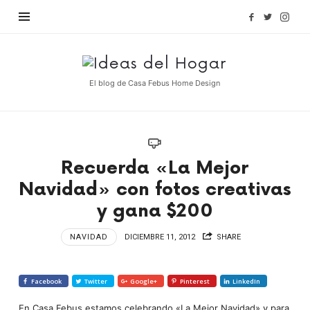
Find out more.
OKAY, THANKS
Ideas
del
El blog de Casa Febus Home Design
Hogar
Recuerda «La Mejor
Navidad» con fotos creativas
y gana $200
NAVIDAD
DICIEMBRE 11, 2012
SHARE
Facebook
Twitter
Google+
Pinterest
LinkedIn
En Casa Febus estamos celebrando «La Mejor Navidad» y para