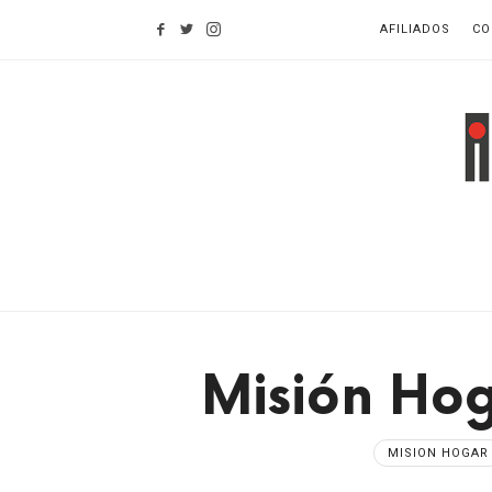
Find out more.
OKAY, THANKS
AFILIADOS
CO
I
d
H
Misión Hog
MISION HOGAR