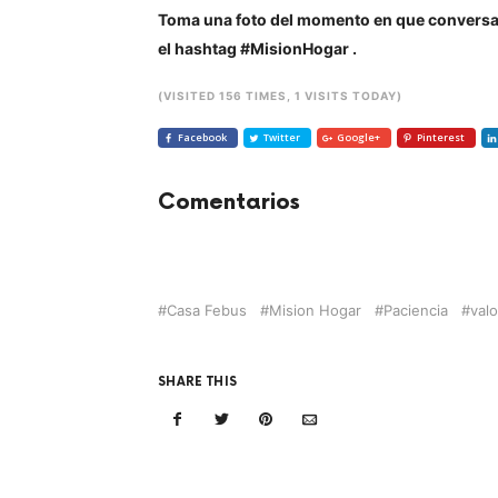
Toma una foto del momento en que conversast
el hashtag #MisionHogar .
(VISITED 156 TIMES, 1 VISITS TODAY)
Facebook
Twitter
Google+
Pinterest
Comentarios
Casa Febus
Mision Hogar
Paciencia
val
SHARE THIS