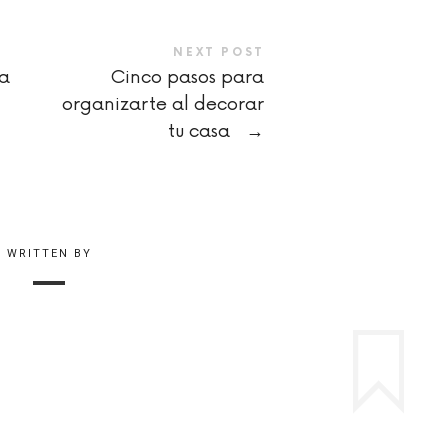
NEXT POST
la
Cinco pasos para
organizarte al decorar
tu casa
→
WRITTEN BY