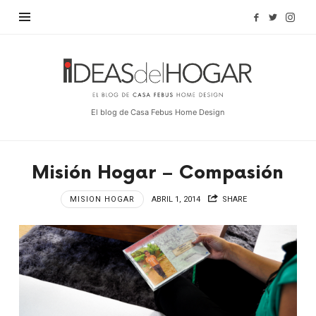
Find out more.
OKAY, THANKS
Ideas
del
Hogar
El blog de Casa Febus Home Design
Misión Hogar – Compasión
MISION HOGAR
ABRIL 1, 2014
SHARE