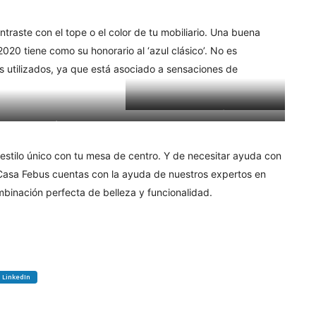
raste con el tope o el color de tu mobiliario. Una buena
2020 tiene como su honorario al ‘azul clásico’. No es
s utilizados, ya que está asociado a sensaciones de
Fiesta Flute Bottle |
COMPRAR
Elegant Vase |
COMPRAR
estilo único con tu mesa de centro. Y de necesitar ayuda con
 Casa Febus cuentas con la ayuda de nuestros expertos en
binación perfecta de belleza y funcionalidad.
LinkedIn