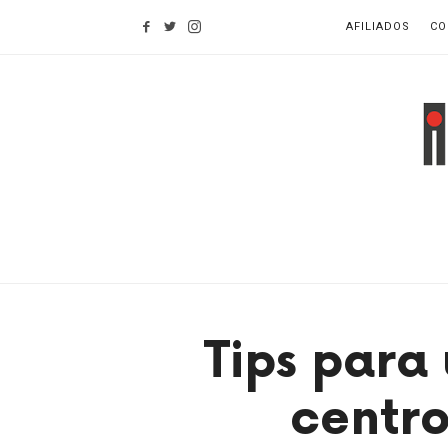
Find out more.
OKAY, THANKS
AFILIADOS
CO
I
d
H
Tips para
centro