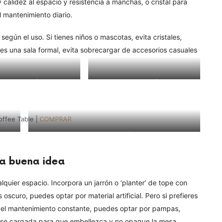
calidez al espacio y resistencia a manchas, o cristal para
l mantenimiento diario.
egún el uso. Si tienes niños o mascotas, evita cristales,
 es una sala formal, evita sobrecargar de accesorios casuales
offee Table |
COMPRAR
Calm Coffee Table |
COMPRAR
offee Table |
COMPRAR
Arrondi Round Table |
COMPRAR
na buena idea
alquier espacio. Incorpora un jarrón o ‘planter’ de tope con
s oscuro, puedes optar por material artificial. Pero si prefieres
ga del mantenimiento constante, puedes optar por pampas,
base cargada para que embellezca y no opaque la mesa.