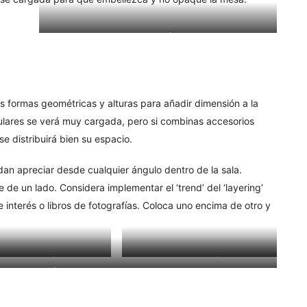
Deux Collection |
COMPRAR
 formas geométricas y alturas para añadir dimensión a la
lares se verá muy cargada, pero si combinas accesorios
e distribuirá bien su espacio.
 apreciar desde cualquier ángulo dentro de la sala.
 de un lado. Considera implementar el ‘trend’ del ‘layering’
de interés o libros de fotografías. Coloca uno encima de otro y
andleholder |
COMPRAR
Smelten Collection |
COMPRAR
 Bottle Vase |
COMPRAR