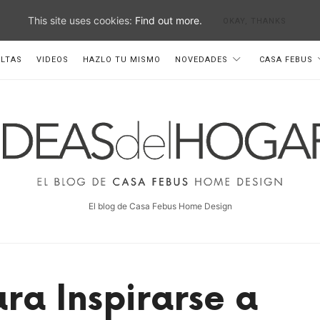
This site uses cookies:
Find out more.
OKAY, THANKS
LTAS
VIDEOS
HAZLO TU MISMO
NOVEDADES
CASA FEBUS
deas
el
ogar
El blog de Casa Febus Home Design
ara Inspirarse a