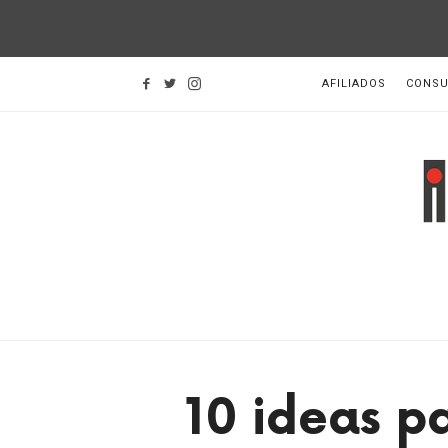
AFILIADOS
CONSU
I
d
H
10 ideas p