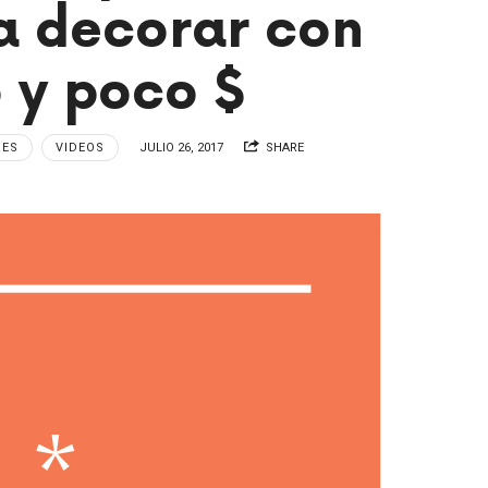
a decorar con
o y poco $
RES
VIDEOS
JULIO 26, 2017
SHARE