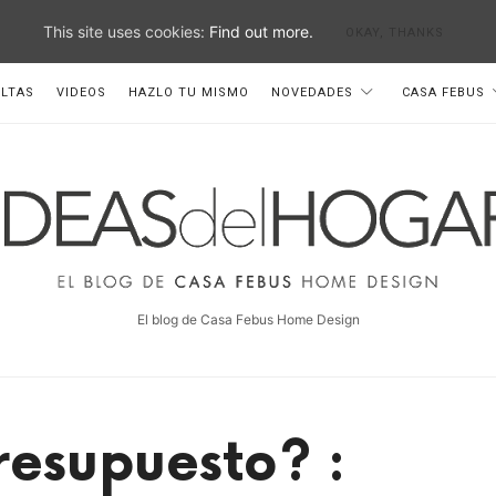
This site uses cookies:
Find out more.
OKAY, THANKS
LTAS
VIDEOS
HAZLO TU MISMO
NOVEDADES
CASA FEBUS
deas
el
ogar
El blog de Casa Febus Home Design
esupuesto? :