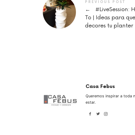
PREVIOUS POST
←
#LiveSession: 
To | Ideas para qu
decores tu planter
Casa Febus
Queremos inspirar a toda n
estar.