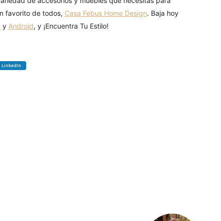
variedad de accesorios y muebles que necesitas para
n favorito de todos,
Casa Febus Home Design
. Baja hoy
S
y
Android
, y ¡Encuentra Tu Estilo!
LinkedIn