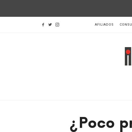
AFILIADOS
CONSU
I
d
H
¿Poco pr