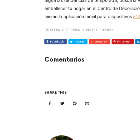
Sigue las tendencias de temporada, busca la 
embellecer tu hogar en el Centro de Decoració
mismo la aplicación móvil para dispositivos
iO
(VISITED 617 TIMES, 1 VISITS TODAY)
Facebook
Twitter
Google+
Pinterest
Comentarios
SHARE THIS