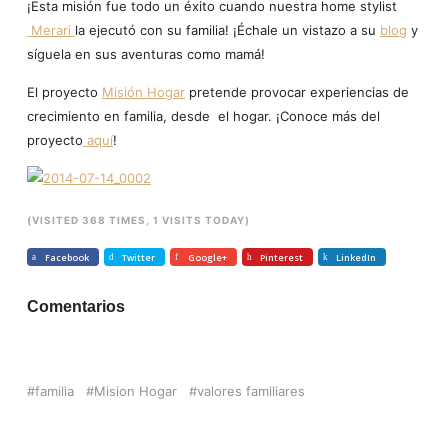
¡Esta misión fue todo un éxito cuando nuestra home stylist
Merari
la ejecutó con su familia! ¡Échale un vistazo a su
blog
y
síguela en sus aventuras como mamá!
El proyecto
Misión Hogar
pretende provocar experiencias de
crecimiento en familia, desde el hogar. ¡Conoce más del
proyecto
aquí
!
(VISITED 368 TIMES, 1 VISITS TODAY)
Facebook
Twitter
Google+
Pinterest
LinkedIn
Comentarios
familia
Mision Hogar
valores familiares