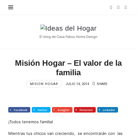
Find out more.
OKAY, THANKS
Ideas
del
El blog de Casa Febus Home Design
Hogar
Misión Hogar – El valor de la
familia
MISION HOGAR
JULIO 14, 2014
SHARE
Facebook
Twitter
Google+
Pinterest
LinkedIn
¡Todos tenemos familia!
Mientras tus chicos van creciendo, se encontrarán con las