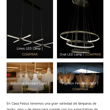
Lines LED Lamp |
COMPRAR
Oval LED Lamp |
COMPRAR
Industrial Pendant Light |
Papillon Pendant Light |
COMPRAR
COMPRAR
En Casa Febus tenemos una gran variedad de lámparas de
techo, piso y de mesa para cumplir con tus expectativas de