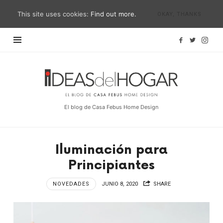
This site uses cookies:
Find out more.
OKAY, THANKS
Ideas
del
Hogar
El blog de Casa Febus Home Design
Iluminación para
Principiantes
NOVEDADES
JUNIO 8, 2020
SHARE