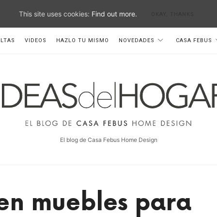
This site uses cookies:
Find out more.
OKAY, THANKS
LTAS
VIDEOS
HAZLO TU MISMO
NOVEDADES
CASA FEBUS
deas
el
ogar
El blog de Casa Febus Home Design
en muebles para