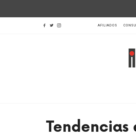
AFILIADOS
CONSU
I
d
H
Tendencias 