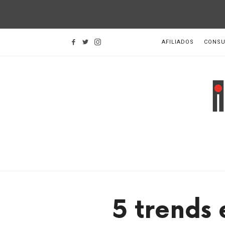
AFILIADOS
CONSU
I
d
H
5 trends 