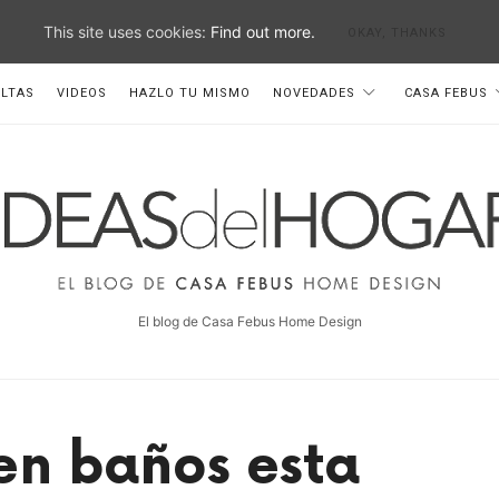
This site uses cookies:
Find out more.
OKAY, THANKS
LTAS
VIDEOS
HAZLO TU MISMO
NOVEDADES
CASA FEBUS
deas
el
ogar
El blog de Casa Febus Home Design
en baños esta