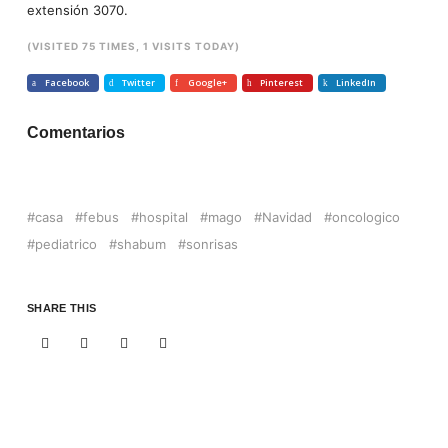
extensión 3070.
(VISITED 75 TIMES, 1 VISITS TODAY)
Facebook
Twitter
Google+
Pinterest
LinkedIn
Comentarios
casa
febus
hospital
mago
Navidad
oncologico
pediatrico
shabum
sonrisas
SHARE THIS