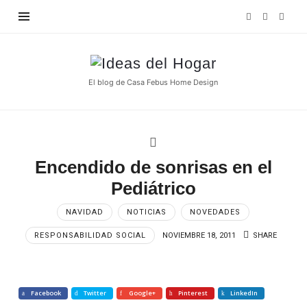
Find out more.
OKAY, THANKS
Ideas
del
El blog de Casa Febus Home Design
Hogar
Encendido de sonrisas en el
Pediátrico
NAVIDAD
NOTICIAS
NOVEDADES
RESPONSABILIDAD SOCIAL
NOVIEMBRE 18, 2011
SHARE
Facebook
Twitter
Google+
Pinterest
LinkedIn