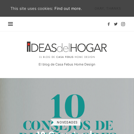
This site uses cookies:
Find out more.
OKAY, THANKS
Ideas
del
Hogar
El blog de Casa Febus Home Design
NOVEDADES